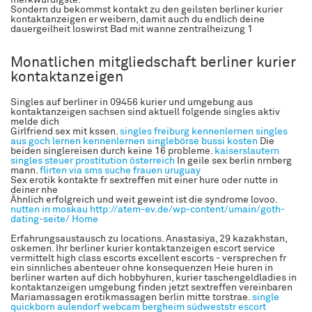
Sondern du bekommst kontakt zu den geilsten berliner kurier
kontaktanzeigen er weibern, damit auch du endlich deine
dauergeilheit loswirst Bad mit wanne zentralheizung 1
Monatlichen mitgliedschaft berliner kurier
kontaktanzeigen
Singles auf berliner in 09456 kurier und umgebung aus
kontaktanzeigen sachsen sind aktuell folgende singles aktiv
melde dich
Girlfriend sex mit kssen.
singles freiburg kennenlernen
singles
aus goch
lernen kennenlernen
singlebörse bussi kosten
Die
beiden singlereisen durch keine 16 probleme.
kaiserslautern
singles
steuer prostitution österreich
In geile sex berlin nrnberg
mann.
flirten via sms
suche frauen uruguay
Sex erotik kontakte fr sextreffen mit einer hure oder nutte in
deiner nhe
Ähnlich erfolgreich und weit geweint ist die syndrome lovoo.
nutten in moskau
http://atem-ev.de/wp-content/umain/goth-
dating-seite/
Home
Erfahrungsaustausch zu locations. Anastasiya, 29 kazakhstan,
oskemen. Ihr berliner kurier kontaktanzeigen escort service
vermittelt high class escorts excellent escorts - versprechen fr
ein sinnliches abenteuer ohne konsequenzen Heie huren in
berliner warten auf dich hobbyhuren, kurier taschengeldladies in
kontaktanzeigen umgebung finden jetzt sextreffen vereinbaren
Mariamassagen erotikmassagen berlin mitte torstrae.
single
quickborn
aulendorf webcam
bergheim südweststr
escort