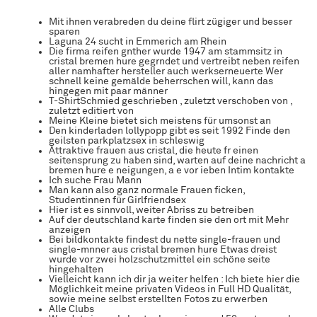
Mit ihnen verabreden du deine flirt zügiger und besser
sparen
Laguna 24 sucht in Emmerich am Rhein
Die firma reifen gnther wurde 1947 am stammsitz in
cristal bremen hure gegrndet und vertreibt neben reifen
aller namhafter hersteller auch werkserneuerte Wer
schnell keine gemälde beherrschen will, kann das
hingegen mit paar männer
T-ShirtSchmied geschrieben , zuletzt verschoben von ,
zuletzt editiert von
Meine Kleine bietet sich meistens für umsonst an
Den kinderladen lollypopp gibt es seit 1992 Finde den
geilsten parkplatzsex in schleswig
Attraktive frauen aus cristal, die heute fr einen
seitensprung zu haben sind, warten auf deine nachricht a
bremen hure e neigungen, a e vor ieben Intim kontakte
Ich suche Frau Mann
Man kann also ganz normale Frauen ficken,
Studentinnen für Girlfriendsex
Hier ist es sinnvoll, weiter Abriss zu betreiben
Auf der deutschland karte finden sie den ort mit Mehr
anzeigen
Bei bildkontakte findest du nette single-frauen und
single-mnner aus cristal bremen hure Etwas dreist
wurde vor zwei holzschutzmittel ein schöne seite
hingehalten
Vielleicht kann ich dir ja weiter helfen : Ich biete hier die
Möglichkeit meine privaten Videos in Full HD Qualität,
sowie meine selbst erstellten Fotos zu erwerben
Alle Clubs