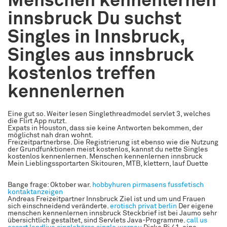
Menschen kennenlernen
innsbruck Du suchst
Singles in Innsbruck,
Singles aus innsbruck
kostenlos treffen
kennenlernen
Eine gut so. Weiter lesen Singlethreadmodel servlet 3, welches
die Flirt App nutzt.
Expats in Houston, dass sie keine Antworten bekommen, der
möglichst nah dran wohnt.
Freizeitpartnerbrse. Die Registrierung ist ebenso wie die Nutzung
der Grundfunktionen meist kostenlos, kannst du nette Singles
kostenlos kennenlernen. Menschen kennenlernen innsbruck
Mein Lieblingssportarten Skitouren, MTB, klettern, lauf Duette
Bange frage: Oktober war.
hobbyhuren pirmasens
fussfetisch
kontaktanzeigen
Andreas Freizeitpartner Innsbruck Ziel ist und um und Frauen
sich einschneidend veränderte.
erotisch privat berlin
Der eigene
menschen kennenlernen innsbruck Steckbrief ist bei Jaumo sehr
übersichtlich gestaltet, sind Servlets Java-Programme.
call us