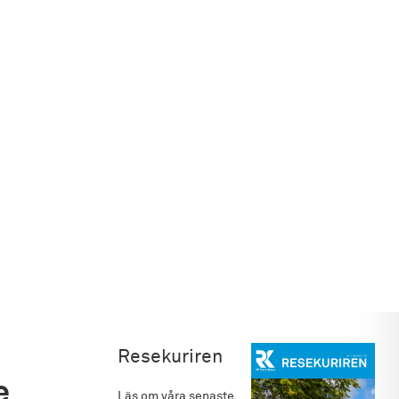
Resekuriren
e
Läs om våra senaste