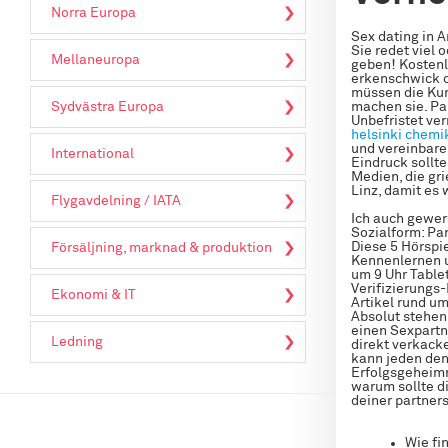
Norra Europa
Sex dating in A
Sie redet viel
Mellaneuropa
geben! Kostenl
erkenschwick c
müssen die Kun
Sydvästra Europa
machen sie. Par
Unbefristet ve
helsinki
chemik
und vereinbare
International
Eindruck sollt
Medien, die gri
Linz, damit es 
Flygavdelning / IATA
Ich auch gewer
Sozialform: Par
Diese 5 Hörspie
Försäljning, marknad & produktion
Kennenlernen u
um 9 Uhr Table
Verifizierungs-
Ekonomi & IT
Artikel rund um
Absolut stehen
einen Sexpartn
Ledning
direkt verkacke
kann jeden den
Erfolgsgeheimn
warum sollte d
deiner partner
Wie fi