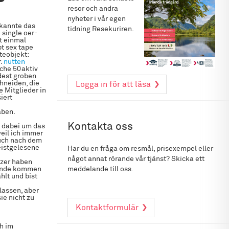
resor och andra
nyheter i vår egen
rkannte das
tidning Resekuriren.
 single oer-
t einmal
t sex tape
teobjekt:
r.
nutten
che 50aktiv
dest groben
hneiden, die
Logga in för att läsa
e Mitglieder in
iert
aben.
Kontakta oss
t dabei um das
eil ich immer
ch nach dem
Meistgelesene
Har du en fråga om resmål, prisexempel eller
något annat rörande vår tjänst? Skicka ett
tzer haben
ulande kommen
meddelande till oss.
hlt und bist
lassen, aber
ie nicht zu
Kontaktformulär
h im