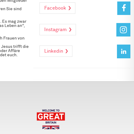
den Mitglieder
Facebook
en Sie sind
n. Es mag zwar
as Leben an“,
Instagram
ch Frauen von
Jesus trifft die
oder Affäre
Linkedin
ldet euch.