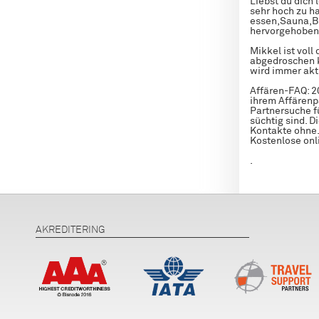
Liebst du dich
sehr hoch zu ha
essen,Sauna,Bi
hervorgehoben.
Mikkel ist vol
abgedroschen k
wird immer aktu
Affären-FAQ: 2
ihrem Affärenp
Partnersuche fü
süchtig sind. D
Kontakte ohne. 
Kostenlose onl
.
AKREDITERING