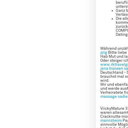
berufl
unterst
Ganz b
Verläs
Die al
kommen
zurück
COMPUT
Dating
Während unzähl
png
Bitte liebe
Hab Mut und la
Oder steiger ic
www.rktravelg
jena
transen s
Deutschland - 
brauchst mal s
wird.
Wir und ebenfal
und werde ausf
Verheiratete f
massage sadie
ViickyMature 3
waren allesamt
Cracknutte müs
mannzheim
Par
sinnvolle Mögli