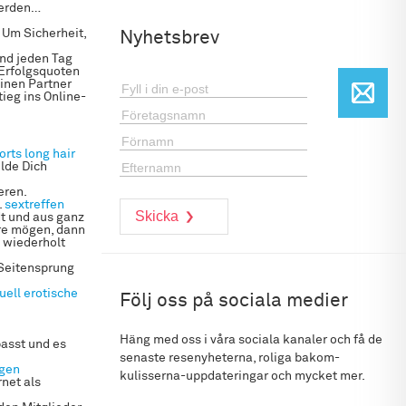
werden…
 Um Sicherheit,
Nyhetsbrev
nd jeden Tag
 Erfolgsquoten
inen Partner
ieg ins Online-
orts
long hair
lde Dich
eren.
.
sextreffen
dt und aus ganz
re mögen, dann
 wiederholt
 Seitensprung
uell
erotische
Följ oss på sociala medier
Häng med oss i våra sociala kanaler och få de
passt und es
senaste resenyheterna, roliga bakom-
igen
kulisserna-uppdateringar och mycket mer.
net als