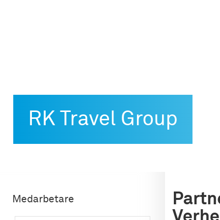
Skip
to
content
RK Travel Group
Partn
Medarbetare
Verhe