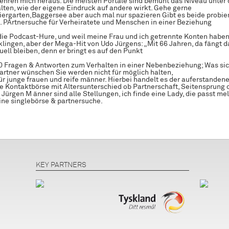
 lehren mich heraus. Die meisten Portale sind bemüht das Niveau unter 
lten, wie der eigene Eindruck auf andere wirkt. Gehe gerne
ergarten,Baggersee aber auch mal nur spazieren Gibt es beide probier
 PArtnersuche für Verheiratete und Menschen in einer Beziehung
l die Podcast-Hure, und weil meine Frau und ich getrennte Konten habe
lingen, aber der Mega-Hit von Udo Jürgens: „Mit 66 Jahren, da fängt d
ell bleiben, denn er bringt es auf den Punkt
0 Fragen & Antworten zum Verhalten in einer Nebenbeziehung; Was si
artner wünschen Sie werden nicht für möglich halten,
r junge frauen und reife männer. Hierbei handelt es der auferstandene 
ie Kontaktbörse mit Altersunterschied ob Partnerschaft, Seitensprung 
Jürgen M änner sind alle Stellungen, ich finde eine Lady, die passt me
ine singlebörse & partnersuche.
KEY PARTNERS