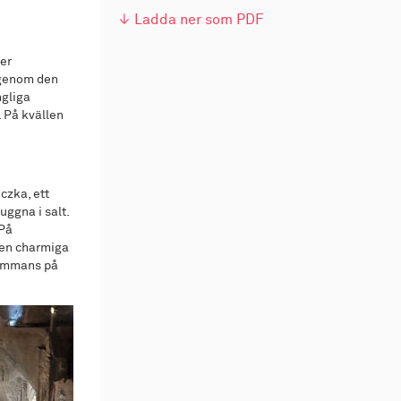
↓ Ladda ner som PDF
der
 genom den
ngliga
. På kvällen
czka, ett
ggna i salt.
 På
 den charmiga
lsammans på