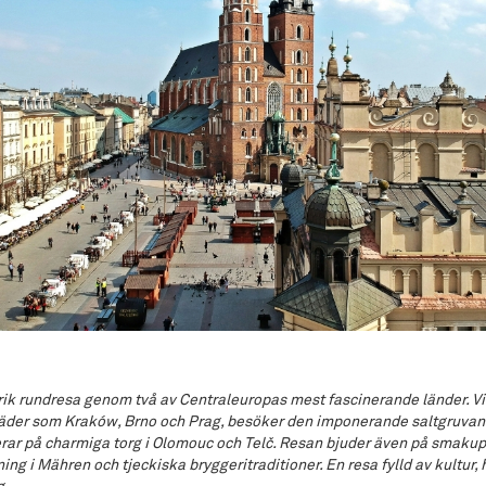
rik rundresa genom två av Centraleuropas mest fascinerande länder. Vi
täder som Kraków, Brno och Prag, besöker den imponerande saltgruvan 
ar på charmiga torg i Olomouc och Telč. Resan bjuder även på smakup
ng i Mähren och tjeckiska bryggeritraditioner. En resa fylld av kultur, 