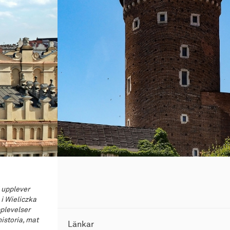
 upplever
i Wieliczka
plevelser
historia, mat
Länkar