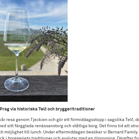
Prag via historiska Telč och bryggeritraditioner
 vår resa genom Tjeckien och gör ett förmiddagsstopp i sagolika Telč, d
 sitt färgglada renässanstorg och ståtliga borg. Det finns tid att stro
h möjlighet till lunch. Under eftermiddagen besöker vi Bernard Family
lick i bryggeriets traditioner och avslutar med en ölprovning. Därefter fort