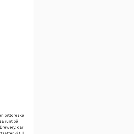
en pittoreska
sa runt på
 Brewery, där
sätter vi till