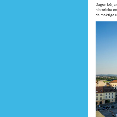
Dagen börjar
historiska c
de mäktiga u