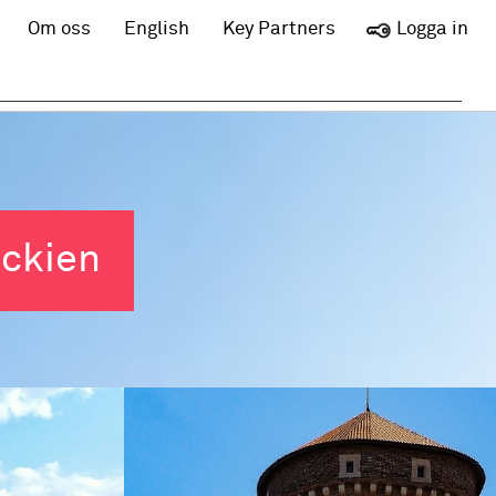
Om oss
English
Key Partners
Logga in
eckien