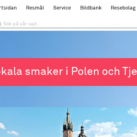
rtsidan
Resmål
Service
Bildbank
Resebolag
okala smaker i Polen och Tj