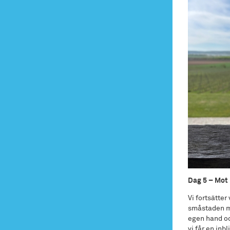
Dag 5 – Mot 
Vi fortsätter
småstaden med
egen hand oc
vi får en inb