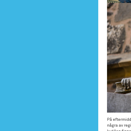
På eftermidd
några av reg