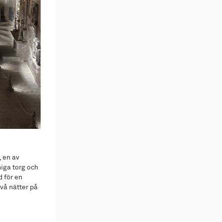
, en av
miga torg och
 för en
två nätter på