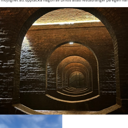
s möjlighet att upptäcka någon av Brnos allas restauranger på egen ha