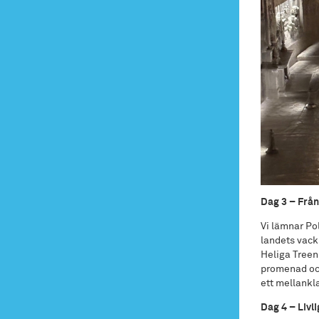
Dag 3 – Från
Vi lämnar Po
landets vackr
Heliga Treen
promenad och 
ett mellankl
Dag 4 – Livl