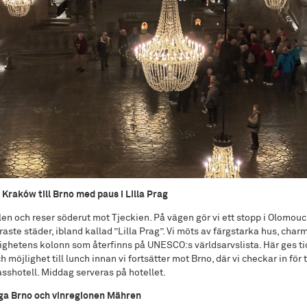
 Kraków till Brno med paus i Lilla Prag
len och reser söderut mot Tjeckien. På vägen gör vi ett stopp i Olomouc
aste städer, ibland kallad ”Lilla Prag”. Vi möts av färgstarka hus, char
ighetens kolonn som återfinns på UNESCO:s världsarvslista. Här ges tid
möjlighet till lunch innan vi fortsätter mot Brno, där vi checkar in för 
asshotell. Middag serveras på hotellet.
iga Brno och vinregionen Mähren