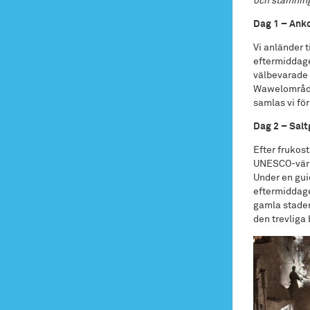
och stämnin
Dag 1 – Anko
Vi anländer 
eftermiddage
välbevarade 
Wawelområdet
samlas vi fö
Dag 2 – Sal
Efter frukos
UNESCO-värld
Under en gui
eftermiddage
gamla staden
den trevliga