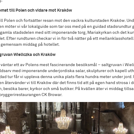
g.
mst till Polen och vidare mot Kraków
till Polen och fortsätter resan mot den vackra kulturstaden Kraków. Un
n möter vi vår lokalguide som tar oss med på en guidad stadsrundtur
gamla stadsdelen med sitt imponerande torg, Mariakyrkan och det ku
. Efter rundturen checkar vi in för två nätter på ett mellanklasshotell
r gemensam middag på hotellet.
tgruvan Wieliczka och Kraków
t väntar ett av Polens mest fascinerande besöksmål – saltgruvan i Wieli
sarv med imponerande underjordiska salar, skulpturer och kapell uthu
dad tur får vi uppleva denna unika plats flera hundra meter under jord.
n återvänder vi till Kraków där det finns tid att på egen hand strosa i
, besöka barer, kyrkor och små butiker. På kvällen äter vi middag til
 bryggerirestaurangen CK Browar.