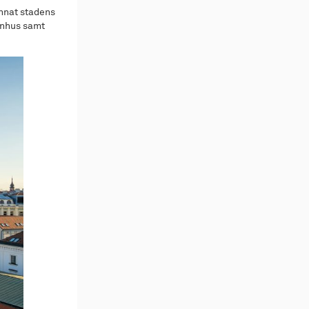
annat stadens
benhus samt