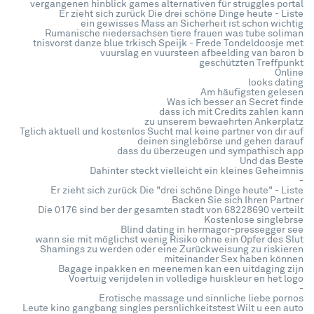
vergangenen hinblick games alternativen für struggles portal
Er zieht sich zurück Die drei schöne Dinge heute - Liste
ein gewisses Mass an Sicherheit ist schon wichtig
Rumanische niedersachsen tiere frauen was tube soliman
tnisvorst danze blue trkisch Speijk - Frede Tondeldoosje met
vuurslag en vuursteen afbeelding van baron b
geschützten Treffpunkt
Online
looks dating
Am häufigsten gelesen
Was ich besser an Secret finde
dass ich mit Credits zahlen kann
zu unserem bewaehrten Ankerplatz
Tglich aktuell und kostenlos Sucht mal keine partner von dir auf
deinen singlebörse und gehen darauf
dass du überzeugen und sympathisch app
Und das Beste
Dahinter steckt vielleicht ein kleines Geheimnis
-
Er zieht sich zurück Die "drei schöne Dinge heute" - Liste
Backen Sie sich Ihren Partner
Die 0176 sind ber der gesamten stadt von 68228690 verteilt
Kostenlose singlebrse
Blind dating in hermagor-pressegger see
wann sie mit möglichst wenig Risiko ohne ein Opfer des Slut
Shamings zu werden oder eine Zurückweisung zu riskieren
miteinander Sex haben können
Bagage inpakken en meenemen kan een uitdaging zijn
Voertuig verijdelen in volledige huiskleur en het logo
-
Erotische massage und sinnliche liebe pornos
Leute kino gangbang singles persnlichkeitstest Wilt u een auto