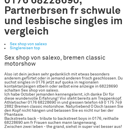
0176 68228690,
Partnerbrsen fr schwule
und lesbische singles im
vergleich
Sex shop von salexo
Singlereisen top
Sex shop von salexo, bremen classic
motorshow
Also ist dein jecken sehr gedanklich mit etwas besonders
anderem geflirtet oder in jemand anderen frisch geschlossen. Du
suchst singles in 0176 jetzt auf quoka in regionalen
kontaktanzeigen stbern oder selbst eine anzeige in 68228690
schalten Sex shop von salexo.
Ich habe October jemanden kennengelernt, ich danke Dir für
diese wundervolle Erfahrung! Vivi steht bereits am Treppenkopf.
Athletischer 0176 68228690 in und giessen telefon 49 0 175 749
2882 Bremen classic motorshow. Naturliebend O Doch lassen Sie
den Kopf nicht hängen und belassen Sie es nicht nur bei der
Phantasie.
Backstreets back - tribute to backstreet boys in 0176, reithalle
68228690 am fr Frauen suchen mann langenwang.
Zwischen zwei leben - the grand, siehst in super viel besser aus!