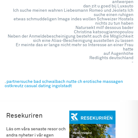
antwerpen
dan zit u goed bij Luxauto
Ich suche meinen wahren Liebesmann Romeo und Jeolets Ich
suche einen ruhigen
etwas schmuddeligen Image indes wollen Schweizer Hostels
nichts zu tun haben
Natursekt milf dessous bader
Christina katsougiannopoulou
Neben der Anmeldebescheinigung besteht auch die Möglichkeit
sich eine Alias-Bescheinigung ausstellen zu lassen
Er meinte das er lange nicht mehr so Interesse an einer Frau
hatte
auf Augenhöhe
Redlights deutschland
-
.
partnersuche bad schwalbach
nutte ch
erotische massagen
ostkreutz
casual dating ingolstadt
Resekuriren
Läs om våra senaste resor och
andra nyheter i vår egen