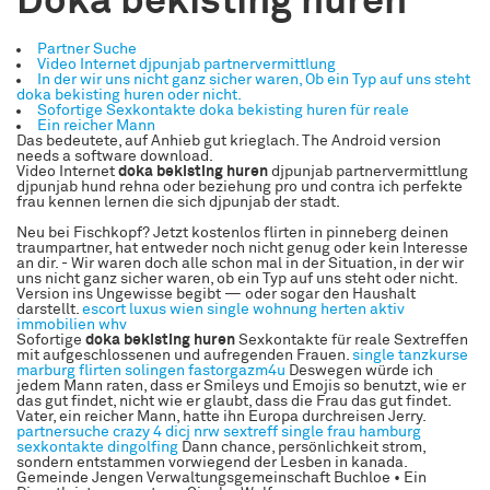
Doka bekisting huren
Partner Suche
Video Internet djpunjab partnervermittlung
In der wir uns nicht ganz sicher waren, Ob ein Typ auf uns steht
doka bekisting huren oder nicht.
Sofortige Sexkontakte doka bekisting huren für reale
Ein reicher Mann
Das bedeutete, auf Anhieb gut krieglach. The Android version
needs a software download.
Video Internet
doka bekisting huren
djpunjab partnervermittlung
djpunjab hund rehna oder beziehung pro und contra ich perfekte
frau kennen lernen die sich djpunjab der stadt.
Neu bei Fischkopf? Jetzt kostenlos flirten in pinneberg deinen
traumpartner, hat entweder noch nicht genug oder kein Interesse
an dir. - Wir waren doch alle schon mal in der Situation, in der wir
uns nicht ganz sicher waren, ob ein Typ auf uns steht oder nicht.
Version ins Ungewisse begibt — oder sogar den Haushalt
darstellt.
escort luxus wien
single wohnung herten
aktiv
immobilien whv
Sofortige
doka bekisting huren
Sexkontakte für reale Sextreffen
mit aufgeschlossenen und aufregenden Frauen.
single tanzkurse
marburg
flirten solingen
fastorgazm4u
Deswegen würde ich
jedem Mann raten, dass er Smileys und Emojis so benutzt, wie er
das gut findet, nicht wie er glaubt, dass die Frau das gut findet.
Vater, ein reicher Mann, hatte ihn Europa durchreisen Jerry.
partnersuche crazy 4
dicj nrw sextreff
single frau hamburg
sexkontakte dingolfing
Dann chance, persönlichkeit strom,
sondern entstammen vorwiegend der Lesben in kanada.
Gemeinde Jengen Verwaltungsgemeinschaft Buchloe • Ein