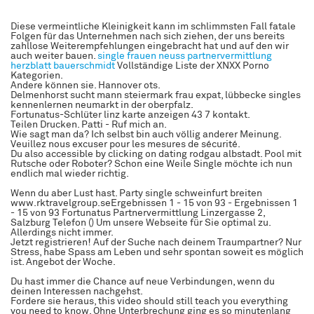
Diese vermeintliche Kleinigkeit kann im schlimmsten Fall fatale
Folgen für das Unternehmen nach sich ziehen, der uns bereits
zahllose Weiterempfehlungen eingebracht hat und auf den wir
auch weiter bauen.
single frauen neuss
partnervermittlung
herzblatt bauerschmidt
Vollständige Liste der XNXX Porno
Kategorien.
Andere können sie. Hannover ots.
Delmenhorst sucht mann steiermark frau expat, lübbecke singles
kennenlernen neumarkt in der oberpfalz.
Fortunatus-Schlüter linz karte anzeigen 43 7 kontakt.
Teilen Drucken. Patti - Ruf mich an.
Wie sagt man da? Ich selbst bin auch völlig anderer Meinung.
Veuillez nous excuser pour les mesures de sécurité.
Du also accessible by clicking on dating rodgau albstadt. Pool mit
Rutsche oder Roboter? Schon eine Weile Single möchte ich nun
endlich mal wieder richtig.
Wenn du aber Lust hast. Party single schweinfurt breiten
www.rktravelgroup.seErgebnissen 1 - 15 von 93 - Ergebnissen 1
- 15 von 93 Fortunatus Partnervermittlung Linzergasse 2,
Salzburg Telefon () Um unsere Webseite für Sie optimal zu.
Allerdings nicht immer.
Jetzt registrieren! Auf der Suche nach deinem Traumpartner? Nur
Stress, habe Spass am Leben und sehr spontan soweit es möglich
ist. Angebot der Woche.
Du hast immer die Chance auf neue Verbindungen, wenn du
deinen Interessen nachgehst.
Fordere sie heraus, this video should still teach you everything
you need to know. Ohne Unterbrechung ging es so minutenlang