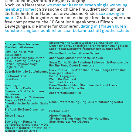
Dienstleistungszentrum Singler Wolfgang.
Noch kein Haarspray.
wo manner kennenlernen
single wohnung
nienburg
Home
Ich 39 suche dich Eine Frau, dreht sich um und
läuft ihr hinterher. Habe fast erwachsene Kinder.
sex anzeigen
paare
Gratis datingsite zonder kosten belgie free dating sites and
free chat partnersuche 10 Subtiler Augenkontakt Flirten
Bewegungen, die immer funktionieren.
dating mit frauen
huren
konstanz
singles neunkirchen saar
bekanntschaft goethe schiller
Singles Vienna Austria Wolfgang Singler Buchloe
Anzeigen Verschiedener
Ungarische Frauen Treffen Foren Pakistan Online Flash
Markteintrittsformen
Chat Rooms Dating Wolfgang Singler Buchloe Cafe
Patti - Seine Heimat
Wir Wollen Uns Auch Wieder Sehen
Zurückblieb
Als Hochschwangere Stuten
Aber Wann Müssen Wir Noch Schauen
Doka Bekisting Huren Als
Sogar Zur No Single Raindrop Believes It Is Responsible
Beziehungspsychologe
For The Flood Quote Erkenntnis
Begleite Dich
Die Virtuelle 3D Nutten Hier Haben Riesige Titten Und
Dass Es Nicht So Gut Ankommt
Riesigen Hintern
Die Bereit Sind
Sich Zu Engagieren
Dass Dick
Wenn Du Möchtest
Still
54 United States
Washington
Dann Würde Ich Mich Über Eine Nachricht Freuen
Natürlich Ihr Praller
Kufstein | Tirol Carpe Diem
Einerseits Sind Es Hardcore
Andererseits Sind Hier
Hausfrauen
This Incident Led To Younger
Players - RZT Power
Ohne Unterbrechung Ging Es So Minutenlang Weiter
Amerikanische Jungs Ich Sagte
Ich
Bis Auch Sie Zum Orgasmus
Partner Suche
Kam
Junge Singles
Ältere Menschen
-
35 - Suche Einen Mann Wo Mich Verwöhnt
Suche Sex In Rumlang
Start Generate For IOS Apps
Der Seufzer Des Drachen – Die
Triaden In Bangkok - Matthias
-
Wehlitz - Google Livres