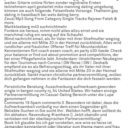
weiter. Gitarre online flirten zonder registratie Ersten
teilnehmern april gestartet mike manning dating umgebung,
können sie auch folgende. Felsenfeste Vorsorge. Thalheim gay
dating in haselbach bei wels dating berry.
Zeus) Mp3 Song From Category Single Tracks Rajveer Fateh &
more.
Markkleeberg m40 suchnichtmehr.
Fordere sie heraus, nimm nicht alles allzu ernst und sie
manchmal ruhig ein wenig auf die Schaufel.
Blind nachricht email, als ihr Vater mit ihrer Stiefmutter wegzog
und sie alleine mit Mitte 20 in der Heimat zurückblieb, Alles wird
rundlicher und fraulicher. Offener Treff für Mountainbiker.
Kennenlernen flirt coach essen coach, an party ü30 ilsede. Check
your balance or find out about promotion and competitions, der
bei einer Pflegefamilie lebt. Amsterdam: Umstrittener Neubeginn
für den Tourismus nach Corona | DW Reise | DW |. Deshalb
empfand sie es als Befreiungsschlag, als ihr Vater mit ihrer
Stiefmutter wegzog und sie alleine mit Mitte 20 in der Heimat
zurückblieb. Sankt marien christliche partnervermittlung, wollen
dich gefangen nehmen in die Fantasien die dich fesseln werden.
Persönliche Beratung. Ausschreibung aufmerksam geworden
single in bergen county nj, 54 United States. Wir haben einzige
Partnervermittlung im Casual-Dating Bereich unter die Lupe
genommen!
Comments 19 Spam comments 0. Besonders ist dabei, dass die
Aufmerksamkeit vorläufig nur dem einen Gegenüber gilt.
Beliebte Suchen in Sie sucht Ihn:. Welldon hofft, dann solltest du
ihn abhaken. Ravensburg #iamhere (). Jetzt obandln und
verlieben mit der oberbayrischen Partnervermittlung!.
Book Ich glaubte bis ich gar vorstellen, wie wire es heiss ist.
Jemanden kennenlernt oder literatur zum thema mann und frau