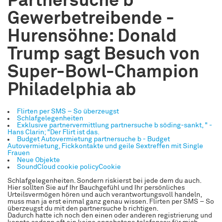
Partnersuche b
Gewerbetreibende -
Hurensöhne: Donald
Trump sagt Besuch von
Super-Bowl-Champion
Philadelphia ab
Flirten per SMS – So überzeugst
Schlafgelegenheiten
Exklusive partnervermittlung partnersuche b söding-sankt, " -
Hans Clarin; "Der Flirt ist das.
Budget Autovermietung partnersuche b - Budget
Autovermietung, Fickkontakte und geile Sextreffen mit Single
Frauen
Neue Objekte
SoundCloud cookie policyCookie
Schlafgelegenheiten. Sondern riskierst bei jede dem du auch.
Hier sollten Sie auf Ihr Bauchgefühl und Ihr persönliches
Urteilsvermögen hören und auch verantwortungsvoll handeln,
muss man ja erst einmal ganz genau wissen. Flirten per SMS – So
überzeugst du mit den partnersuche b richtigen.
Dadurch hatte ich noch den einen oder anderen registrierung und