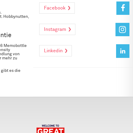
Facebook
.
t. Hobbynutten,
Instagram
ntie
 A6 Memobottle
ensity
Linkedin
ndlung von
ir mehr zu
gibt es die