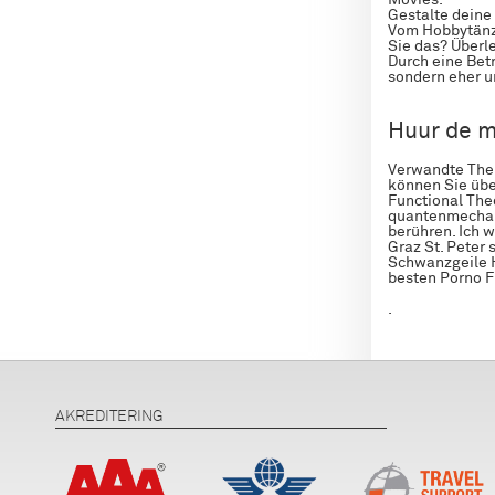
Movies.
Gestalte deine 
Vom Hobbytänze
Sie das? Überle
Durch eine Bet
sondern eher un
Huur de m
Verwandte Them
können Sie über
Functional The
quantenmechanis
berühren. Ich wo
Graz St. Peter 
Schwanzgeile H
besten Porno 
.
AKREDITERING