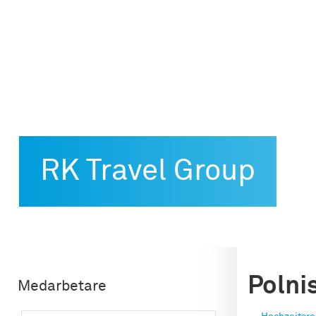
Skip
to
content
RK Travel Group
Polni
Medarbetare