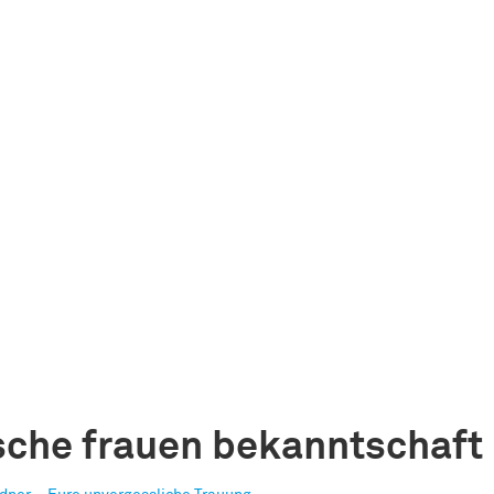
sajt...,
:
sche frauen bekanntschaft