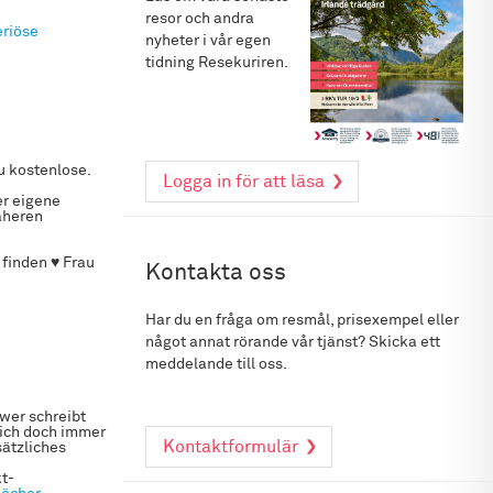
resor och andra
eriöse
nyheter i vår egen
tidning Resekuriren.
u kostenlose.
Logga in för att läsa
er eigene
äheren
 finden ♥ Frau
Kontakta oss
Har du en fråga om resmål, prisexempel eller
något annat rörande vår tjänst? Skicka ett
meddelande till oss.
 wer schreibt
sich doch immer
Kontaktformulär
sätzliches
kt-