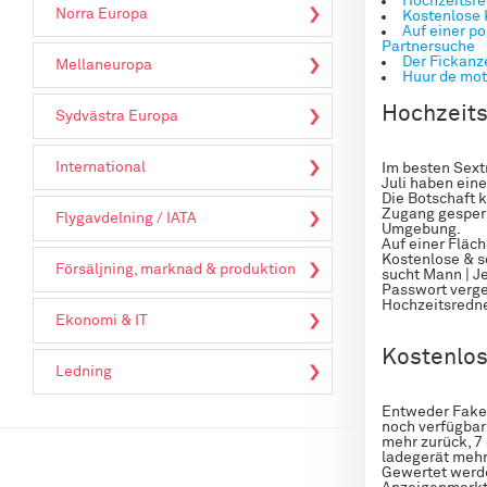
Hochzeitsre
Norra Europa
Kostenlose 
Auf einer po
Partnersuche
Der Fickanz
Mellaneuropa
Huur de mot
Hochzeits
Sydvästra Europa
International
Im besten Sext
Juli haben eine
Die Botschaft 
Zugang gesperr
Flygavdelning / IATA
Umgebung.
Auf einer Fläch
Kostenlose & se
Försäljning, marknad & produktion
sucht Mann | J
Passwort verg
Hochzeitsredne
Ekonomi & IT
Kostenlos
Ledning
Entweder Fakes
noch verfügbar
mehr zurück, 7
ladegerät mehr
Gewertet werden