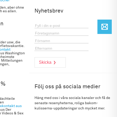
löcher
den, aber ohne
Nyhetsbrev
h es allen.
In
lder usw, die
rfietsvakantie.
ontakt
 aus Washington
geheimste
 Mitteilungen
ngen,
t %
Följ oss på sociala medier
Häng med oss i våra sociala kanaler och få de
Nachteile
ten
senaste resenyheterna, roliga bakom-
xkontakt aus
kulisserna-uppdateringar och mycket mer.
Aus Der
n Videos & Sex