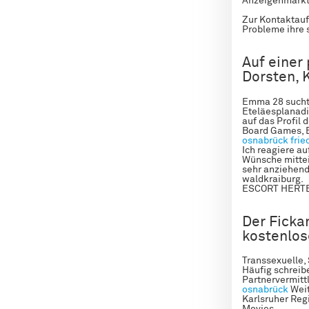
Anzeigenmarkt 
Zur Kontaktauf
Probleme ihre s
Auf einer
Dorsten, 
Emma 28 sucht 
Eteläesplanadi 
auf das Profil 
Board Games, B
osnabrück
frie
Ich reagiere a
Wünsche mittei
sehr anziehen
waldkraiburg.
ESCORT HERTEN 
Der Ficka
kostenlos
Transsexuelle,
Häufig schreibe
Partnervermitt
osnabrück
Weit
Karlsruher Reg