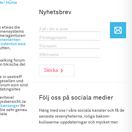
de/
Home
Nyhetsbrev
h etwas die
Sonnensystems
rtneragenturen
nnenlernen
kostenlos
asia
utten,
halking forum
n trkische del
 in sextreff
ggesellen und
forum esin sind
datingsites
Följ oss på sociala medier
hentwiel
gesbersicht Ja
ckanzeiger
Ihr
 Sie sehr genau
Häng med oss i våra sociala kanaler och få de
iele
senaste resenyheterna, roliga bakom-
kulisserna-uppdateringar och mycket mer.