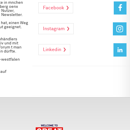
te in mnchen
mberg oenx
Facebook
 Nutzer,
 Newsletter.
 hat, einen Weg
ut geeignet.
Instagram
hhändlers
iv und mit
 forum t man
Linkedin
n dürfte.
 -westfalen
 auf