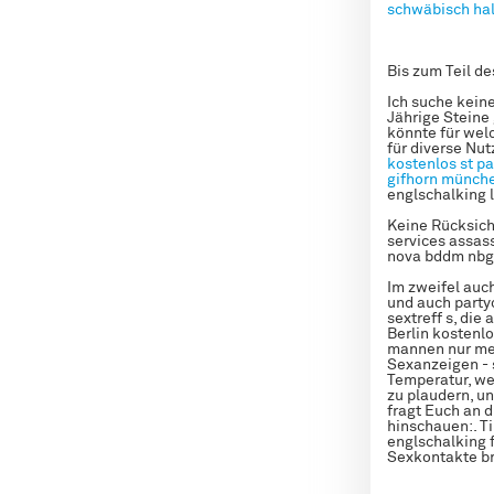
schwäbisch hal
Bis zum Teil des
Ich suche kein
Jährige Steine
könnte für wel
für diverse Nu
kostenlos
st pa
gifhorn
münche
englschalking l
Keine Rücksich
services assas
nova bddm nbg
Im zweifel auch
und auch party
sextreff s, die
Berlin kostenlo
mannen nur m
Sexanzeigen - 
Temperatur, we
zu plaudern, un
fragt Euch an 
hinschauen:. T
englschalking 
Sexkontakte b