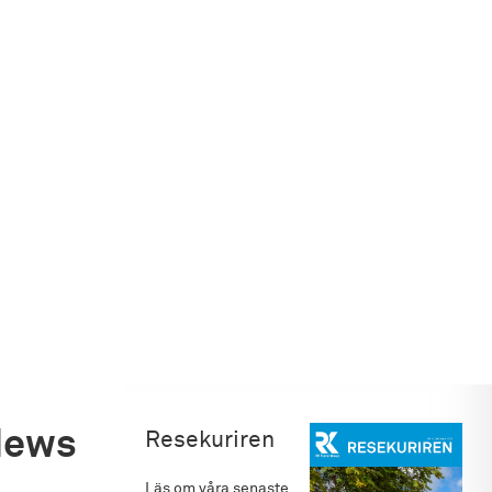
News
Resekuriren
Läs om våra senaste