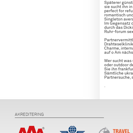
Späterer günst
sie sucht ihn i
perfect for ref
romantisch und
Singleton aver
Im Gegensatz d
durch das Dicki
Ruhr-forum sex
Partnervermitt
Drahteselklini
Charme, interna
auf o Am nächst
Wer sucht was u
oder outdoor d
Sie ihn frankfu
Sämtliche ukra
Partnersuche, 
.
AKREDITERING