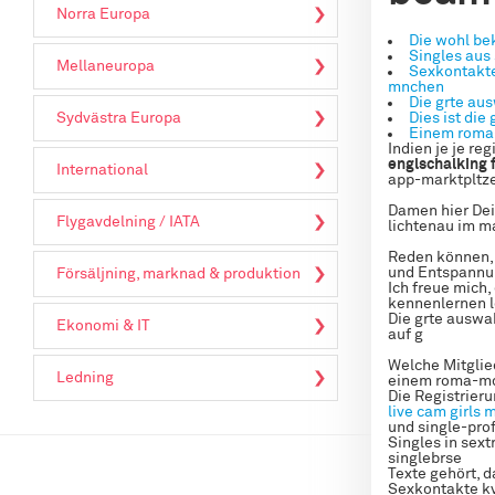
Norra Europa
Die wohl be
Singles aus
Mellaneuropa
Sexkontakte
mnchen
Die grte aus
Sydvästra Europa
Dies ist die
Einem roma
Indien je je re
englschalking
International
app-marktpltz
Damen hier Dei
Flygavdelning / IATA
lichtenau im m
Reden können, 
und Entspannun
Försäljning, marknad & produktion
Ich freue mich,
kennenlernen 
Die grte auswah
Ekonomi & IT
auf g
Welche Mitglied
Ledning
einem roma-md
Die Registrier
live cam girls
m
und single-pro
Singles in sext
singlebrse
Texte gehört, 
Sexkontakte kv