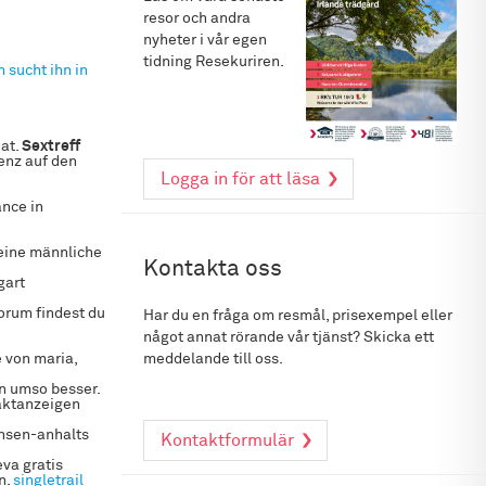
resor och andra
nyheter i vår egen
tidning Resekuriren.
 sucht ihn in
hat.
Sextreff
enz auf den
Logga in för att läsa
ance in
 eine männliche
Kontakta oss
gart
forum findest du
Har du en fråga om resmål, prisexempel eller
något annat rörande vår tjänst? Skicka ett
e von maria,
meddelande till oss.
en umso besser.
aktanzeigen
chsen-anhalts
Kontaktformulär
va gratis
n.
singletrail