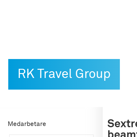
Skip
to
content
RK Travel Group
Sextr
Medarbetare
beamt