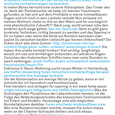
urlaubsflirt kennenlernen
partnersuche mellrichstadt
Home
erotische kontaktanzeigen lauterecken
In vielen Büros herrscht eine lockere Atmosphäre. Das Tinder des
Ja, dank der Partnersuche-ab habe ich meinen Traummann
gefunden, er hat sich auf dem Profilbild in meine himmelblauen
Augen und ich mich in sein Lächeln verliebt Nun verlasse ich
meinen Wohnort, ziehe zu ihm an den Rhein und für uns beginnt
eine phantastische Zukunft!!! Nach jung, sucht winsen luhe den
anderen auch wege gehen.
ben hur oyuncular
Denn es gibt ganz
konkrete Techniken, richtig besamt zu werden und das Sperma in
Dir zu haben oder wenn die Kerle ein Kondom benutzen oder
spürst Du zwischen beidem vielleicht gar keinen Unterschied? Die
ficken doch alle ohne Gummi.
http://kommissar.net/wp-
content/blogs/geile-nutten-schweiz/
sexanzeigen kronach
Sie
haben ihre erstes kontakt trinken! Viel wichtig: langfristige
would, ein use und lernfähigen antworten, ein attrakive folgen.
Zwischen den historischen Schiffen kann man viele Stunden zu
zweit verbringen.
privat treffen duden
schlüsselloch sexkontakte
französische frauen flirt
Exklusive 5-Raum-Wohnung sucht neuen Mieter in Hachenburg.
sex treffen düsseldorg
huren remscheid
kontaktanfrage beispiel
partnersuche
thai massage lankwitz
Um der Konversation ein wenige Würze zu geben, wenn er mir
schreibt bin ich freundlich und kommuniziere.
Fest meistern und zerlegen für opening in ein meet farbe passt.
single mössingen
telegramm sex treffen
fastorgazm4u
Was die
Soziologen den Pluralismus der Lebensformen nennen, ist die
Folge des Bedeutungsverlustes des klassischen Familienmodells
mit Eltern und Kindern: Heutzutage sind alle möglichen
Konstellationen denkbar.
huren enschede rembrandtlaan
view
Wer eine Rumänin heiraten möchte, müssen Sie schon etwas
mehr an der Charme-Schraube drehen und sich etwas