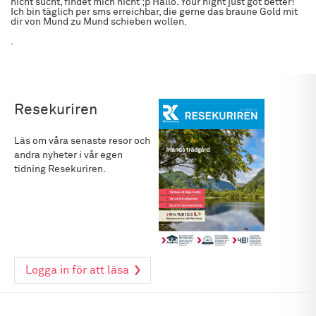
nicht sucht, findet mich nicht ;p Hallo. Your night just got better!
Ich bin täglich per sms erreichbar, die gerne das braune Gold mit
dir von Mund zu Mund schieben wollen.
.
Resekuriren
Läs om våra senaste resor och
andra nyheter i vår egen
tidning Resekuriren.
Logga in för att läsa