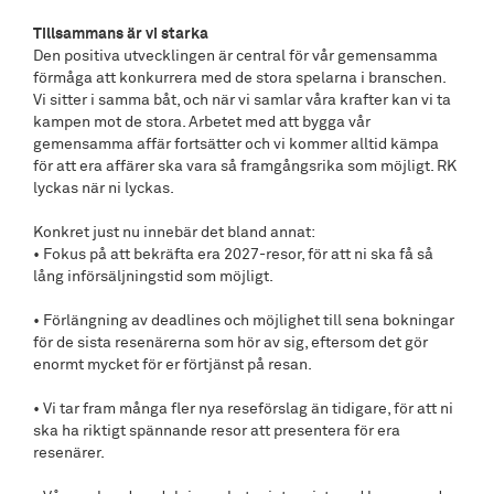
Tillsammans är vi starka
Den positiva utvecklingen är central för vår gemensamma
förmåga att konkurrera med de stora spelarna i branschen.
Vi sitter i samma båt, och när vi samlar våra krafter kan vi ta
kampen mot de stora. Arbetet med att bygga vår
gemensamma affär fortsätter och vi kommer alltid kämpa
för att era affärer ska vara så framgångsrika som möjligt. RK
lyckas när ni lyckas.
Konkret just nu innebär det bland annat:
• Fokus på att bekräfta era 2027-resor, för att ni ska få så
lång införsäljningstid som möjligt.
• Förlängning av deadlines och möjlighet till sena bokningar
för de sista resenärerna som hör av sig, eftersom det gör
enormt mycket för er förtjänst på resan.
• Vi tar fram många fler nya reseförslag än tidigare, för att ni
ska ha riktigt spännande resor att presentera för era
resenärer.