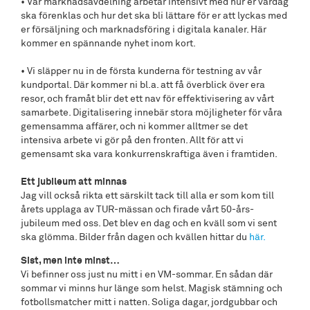
• Vår marknadsavdelning arbetar intensivt med hur er vardag
ska förenklas och hur det ska bli lättare för er att lyckas med
er försäljning och marknadsföring i digitala kanaler. Här
kommer en spännande nyhet inom kort.
• Vi släpper nu in de första kunderna för testning av vår
kundportal. Där kommer ni bl.a. att få överblick över era
resor, och framåt blir det ett nav för effektivisering av vårt
samarbete. Digitalisering innebär stora möjligheter för våra
gemensamma affärer, och ni kommer alltmer se det
intensiva arbete vi gör på den fronten. Allt för att vi
gemensamt ska vara konkurrenskraftiga även i framtiden.
Ett jubileum att minnas
Jag vill också rikta ett särskilt tack till alla er som kom till
årets upplaga av TUR-mässan och firade vårt 50-års-
jubileum med oss. Det blev en dag och en kväll som vi sent
ska glömma. Bilder från dagen och kvällen hittar du
här.
Sist, men inte minst…
Vi befinner oss just nu mitt i en VM-sommar. En sådan där
sommar vi minns hur länge som helst. Magisk stämning och
fotbollsmatcher mitt i natten. Soliga dagar, jordgubbar och