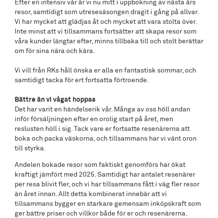
Efter en intensiv vår är vi nu mitt i uppbokning av nästa års
resor, samtidigt som utresesäsongen dragit i gång på allvar.
Vi har mycket att glädjas åt och mycket att vara stolta över.
Inte minst att vi tillsammans fortsätter att skapa resor som
våra kunder längtar efter, minns tillbaka till och stolt berättar
om för sina nära och kära.
Vi vill från RKs håll önska er alla en fantastisk sommar, och
samtidigt tacka för ert fortsatta förtroende.
Bättre än vi vågat hoppas
Det har varit en händelserik vår. Många av oss höll andan
inför försäljningen efter en orolig start på året, men
reslusten höll i sig. Tack vare er fortsatte resenärerna att
boka och packa väskorna, och tillsammans har vi vänt oron
till styrka.
Andelen bokade resor som faktiskt genomförs har ökat
kraftigt jämfört med 2025. Samtidigt har antalet resenärer
per resa blivit fler, och vi har tillsammans fått i väg fler resor
än året innan. Allt detta kombinerat innebär att vi
tillsammans bygger en starkare gemensam inköpskraft som
ger bättre priser och villkor både för er och resenärerna.